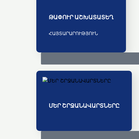
ԹԱՓՈՒՐ ԱՇԽԱՏԱՏԵՂ
ՀԱՅՏԱՐԱՐՈՒԹՅՈՒՆ
ՄԵՐ ՇՐՋԱՆԱՎԱՐՏՆԵՐԸ