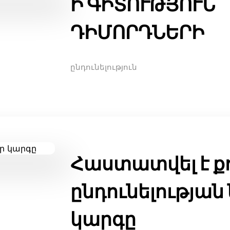
Ի ԳԻՏՈՒԹՅՈՒՆ
ԴԻՄՈՐԴՆԵՐԻ
ընդունելություն
Հաստատվել է ք
ընդունելության
կարգը