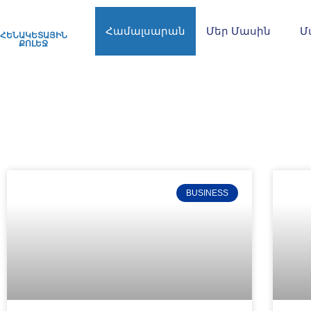
Համալսարան
Մեր Մասին
Մ
ՀԵՆԱԿԵՏԱՅԻՆ
ՔՈԼԵՋ
BUSINESS