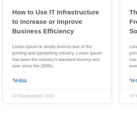
How to Use IT Infrastructure
Th
to Increase or Improve
Fr
Business Efficiency
So
Lorem Ipsum is simply dummy text of the
Lor
printing and typesetting industry. Lorem Ipsum
pri
has been the industry’s standard dummy text
has
ever since the 1500s.
eve
ԴԻՏԵԼ
ԴԻ
19 Դեկտեմբերի, 2023
19 