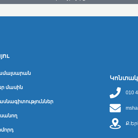
յու
ամալսարան
Կոնտակ
եր մասին
010 4
ասնագիտություններ
msha
ւսանող
Ք.Եր
իմորդ