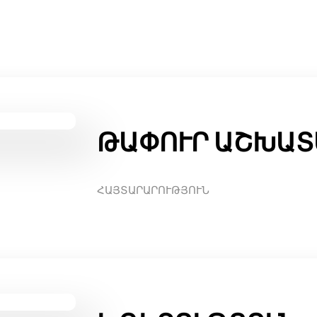
ԹԱՓՈՒՐ ԱՇԽԱՏ
ՀԱՅՏԱՐԱՐՈՒԹՅՈՒՆ