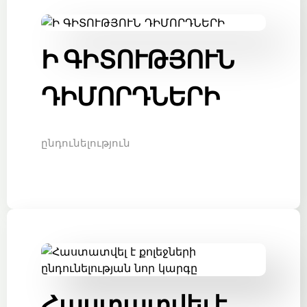
Ի ԳԻՏՈՒԹՅՈՒՆ
ԴԻՄՈՐԴՆԵՐԻ
ընդունելություն
Հաստատվել է