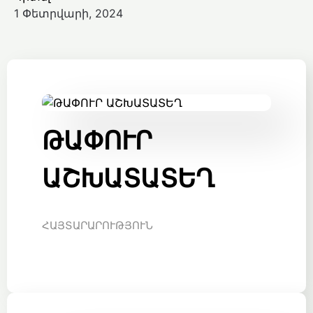
1 Փետրվարի, 2024
ԹԱՓՈՒՐ
ԱՇԽԱՏԱՏԵՂ
ՀԱՅՏԱՐԱՐՈՒԹՅՈՒՆ