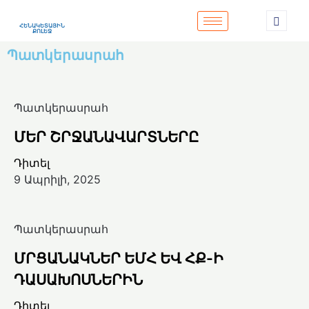
ՀԵՆԱԿԵՏԱՅԻՆ
ՔՈԼԵՋ
Պատկերասրահ
Պատկերասրահ
ՄԵՐ ՇՐՋԱՆԱՎԱՐՏՆԵՐԸ
Դիտել
9 Ապրիլի, 2025
Պատկերասրահ
ՄՐՑԱՆԱԿՆԵՐ ԵՄՀ ԵՎ ՀՔ-Ի
ԴԱՍԱԽՈՍՆԵՐԻՆ
Դիտել