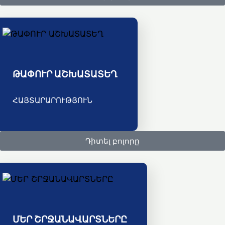
ԹԱՓՈՒՐ ԱՇԽԱՏԱՏԵՂ
ՀԱՅՏԱՐԱՐՈՒԹՅՈՒՆ
Դիտել բոլորը
ՄԵՐ ՇՐՋԱՆԱՎԱՐՏՆԵՐԸ