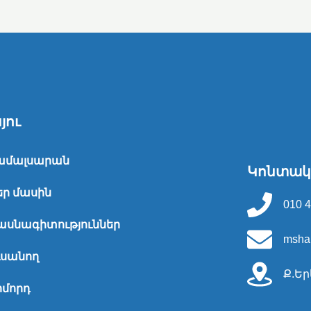
յու
ամալսարան
Կոնտակ
եր մասին
010 4
ասնագիտություններ
msha
ւսանող
Ք.Եր
իմորդ