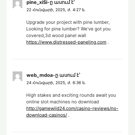
pine_xiSi
-ը
ասում է՝
22 Հունվարի, 2025, ժ. 4:27 ե.
Upgrade your project with pine lumber,
Looking for pine lumber? We’ve got you
covered,3d wood panel wall
https://www.distressed-paneling.com
.
web_mdoa
-ը
ասում է՝
24 Հունվարի, 2025, ժ. 6:36 ե.
High stakes and exciting rounds await you
online slot machines no download
http://gamewild24.com/casino-reviews/no-
download-casinos/
.