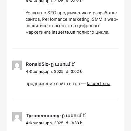
4 Փետրվարի, 2025, ժ. 2:02 ե.
Услуги по SEO продвижению и разработке
сайтов, Perfomance marketing, SMM и web-
аналитике от агентство цифрового
маркетинга
lasuerte.ua
полного цикла.
RonaldSiz
-ը
ասում է՝
4 Փետրվարի, 2025, ժ. 3:02 ե.
продвижение сайта в топ —
lasuerte.ua
Tyronemoomy
-ը
ասում է՝
4 Փետրվարի, 2025, ժ. 3:33 ե.