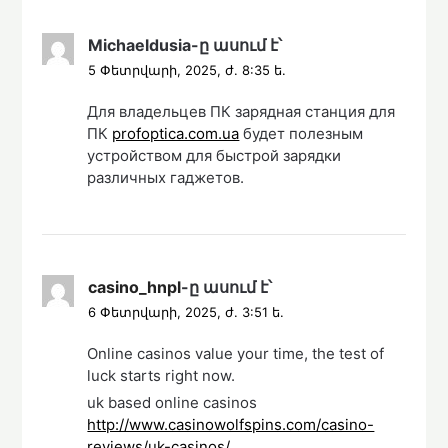
Michaeldusia
-ը
ասում է՝
5 Փետրվարի, 2025, ժ. 8:35 ե.
Для владельцев ПК зарядная станция для
ПК
profoptica.com.ua
будет полезным
устройством для быстрой зарядки
различных гаджетов.
casino_hnpl
-ը
ասում է՝
6 Փետրվարի, 2025, ժ. 3:51 ե.
Online casinos value your time, the test of
luck starts right now.
uk based online casinos
http://www.casinowolfspins.com/casino-
reviews/uk-casinos/
.