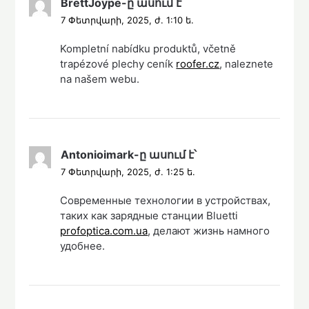
BrettJoype
-ը
ասում է՝
7 Փետրվարի, 2025, ժ. 1:10 ե.
Kompletní nabídku produktů, včetně
trapézové plechy ceník
roofer.cz
, naleznete
na našem webu.
Antonioimark
-ը
ասում է՝
7 Փետրվարի, 2025, ժ. 1:25 ե.
Современные технологии в устройствах,
таких как зарядные станции Bluetti
profoptica.com.ua
, делают жизнь намного
удобнее.