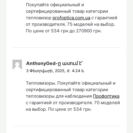
Покупайте официальный и
сертифицированный товар категории
тепловизор
profoptica.com.ua
с гарантией
от производителя. 75 моделей на выбор.
По цене от 534 грн до 270900 грн.
AnthonyGed
-ը
ասում է՝
3 Փետրվարի, 2025, ժ. 4:24 ե.
Тепловизоры. Покупайте официальный и
сертифицированный товар категории
тепловизоры для наблюдения
Профоптика
с гарантией от производителя. 70 моделей
на выбор. По цене от 534 грн.