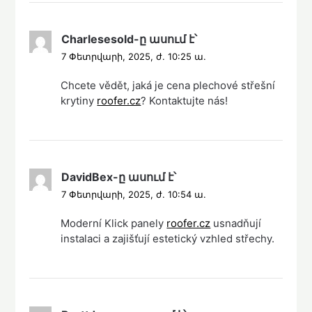
Charlesesold
-ը
ասում է՝
7 Փետրվարի, 2025, ժ. 10:25 ա.
Chcete vědět, jaká je cena plechové střešní
krytiny
roofer.cz
? Kontaktujte nás!
DavidBex
-ը
ասում է՝
7 Փետրվարի, 2025, ժ. 10:54 ա.
Moderní Klick panely
roofer.cz
usnadňují
instalaci a zajišťují estetický vzhled střechy.