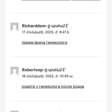
Richarddem
-ը
ասում է՝
17 Հունվարի, 2025, ժ. 8:41 ե.
прием врача гинеколога
Robertvop
-ը
ասում է՝
18 Հունվարի, 2025, ժ. 10:49 ա.
осмотр у гинеколога после родов