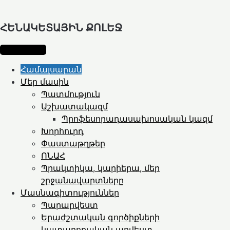
ՀԵՆԱԿԵՏԱՅԻՆ ՔՈԼԵՋ
Համալսարան
Մեր մասին
Պատմություն
Աշխատակազմ
Պրոֆեսորադասախոսական կազմ
Խորհուրդ
Փաստաթղթեր
ՈՆԱՀ
Պրակտիկա, կարիերա, մեր
շրջանավարտները
Մասնագիտություններ
Պարարվեստ
Երաժշտական գործիքների
կատարողական արվեստ