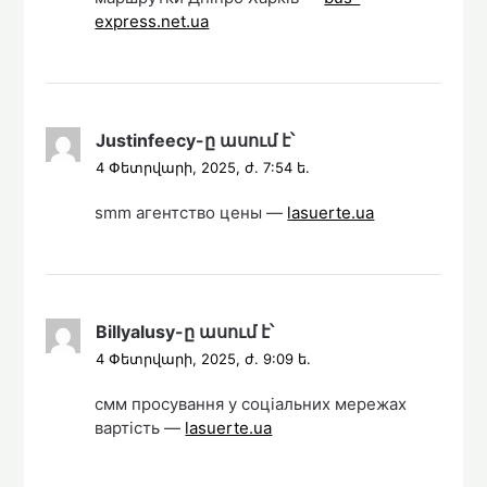
express.net.ua
Justinfeecy
-ը
ասում է՝
4 Փետրվարի, 2025, ժ. 7:54 ե.
smm агентство цены —
lasuerte.ua
Billyalusy
-ը
ասում է՝
4 Փետրվարի, 2025, ժ. 9:09 ե.
смм просування у соціальних мережах
вартість —
lasuerte.ua