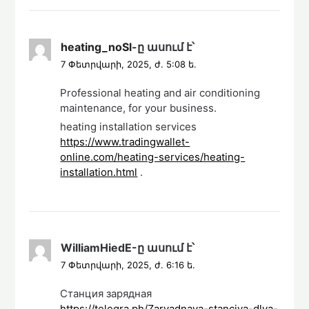
heating_noSl
-ը
ասում է՝
7 Փետրվարի, 2025, ժ. 5:08 ե.
Professional heating and air conditioning
maintenance, for your business.
heating installation services
https://www.tradingwallet-
online.com/heating-services/heating-
installation.html
.
WilliamHiedE
-ը
ասում է՝
7 Փետրվարի, 2025, ժ. 6:16 ե.
Станция зарядная
https://telegra.ph/Zaryadnaya-stanciya-dlya-