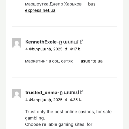
маршрутка Днепр Харьков —
bus-
express.net.ua
KennethExole
-ը
ասում է՝
4 Փետրվարի, 2025, ժ. 4:17 ե.
маркетинг в соц сетях —
lasuerte.ua
trusted_onma
-ը
ասում է՝
4 Փետրվարի, 2025, ժ. 4:35 ե.
Trust only the best online casinos, for safe
gambling.
Choose reliable gaming sites, for