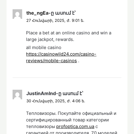
the_ngEa
-ը
ասում է՝
27 Հունվարի, 2025, ժ. 9:01 ե.
Place a bet at an online casino and win a
large jackpot, rewards.
all mobile casino
https://casinowild24.com/casino-
reviews/mobile-casinos
.
JustinAmInd
-ը
ասում է՝
30 Հունվարի, 2025, ժ. 4:06 ե.
Тепловизоры. Покупайте официальный и
сертифицированный товар категории
тепловизоры
profoptica.com.ua
с
гарантией от производителя. 70 моделей