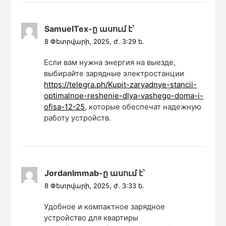
SamuelTex
-ը
ասում է՝
8 Փետրվարի, 2025, ժ. 3:29 ե.
Если вам нужна энергия на выезде,
выбирайте зарядные электростанции
https://telegra.ph/Kupit-zaryadnye-stancii-
optimalnoe-reshenie-dlya-vashego-doma-i-
ofisa-12-25
, которые обеспечат надежную
работу устройств.
JordanImmab
-ը
ասում է՝
8 Փետրվարի, 2025, ժ. 3:33 ե.
Удобное и компактное зарядное
устройство для квартиры