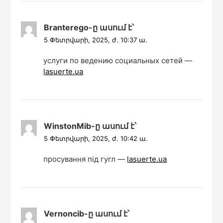
Branterego
-ը
ասում է՝
5 Փետրվարի, 2025, ժ. 10:37 ա.
услуги по ведению социальных сетей —
lasuerte.ua
WinstonMib
-ը
ասում է՝
5 Փետրվարի, 2025, ժ. 10:42 ա.
просування під гугл —
lasuerte.ua
Vernoncib
-ը
ասում է՝