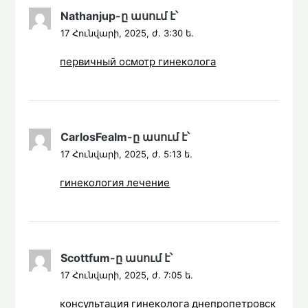
Nathanjup
-ը
ասում է՝
17 Հունվարի, 2025, ժ. 3:30 ե.
первичный осмотр гинеколога
CarlosFealm
-ը
ասում է՝
17 Հունվարի, 2025, ժ. 5:13 ե.
гинекология лечение
Scottfum
-ը
ասում է՝
17 Հունվարի, 2025, ժ. 7:05 ե.
консультация гинеколога днепропетровск