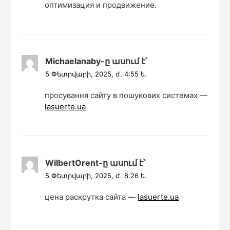
оптимизация и продвижение.
Michaelanaby
-ը
ասում է՝
5 Փետրվարի, 2025, ժ. 4:55 ե.
просування сайту в пошукових системах —
lasuerte.ua
WilbertOrent
-ը
ասում է՝
5 Փետրվարի, 2025, ժ. 8:26 ե.
цена раскрутка сайта —
lasuerte.ua