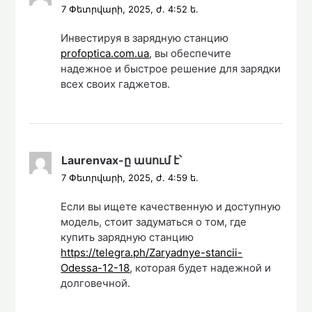
7 Փետրվարի, 2025, ժ. 4:52 ե.
Инвестируя в зарядную станцию
profoptica.com.ua
, вы обеспечите
надежное и быстрое решение для зарядки
всех своих гаджетов.
Laurenvax
-ը
ասում է՝
7 Փետրվարի, 2025, ժ. 4:59 ե.
Если вы ищете качественную и доступную
модель, стоит задуматься о том, где
купить зарядную станцию
https://telegra.ph/Zaryadnye-stancii-
Odessa-12-18
, которая будет надежной и
долговечной.