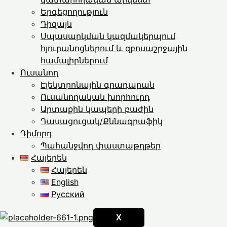
Երգեցողություն
Դիզայն
Սպասարկման կազմակերպում
հյուրանոցներում և զբոսաշրջային
համալիրներում
Ուսանող
Էլեկտրոնային գրադարան
Ուսանողական խորհուրդ
Արտաքին կապերի բաժին
Դասացուցակ/Քննագրաֆիկ
Դիմորդ
Պահանջվող փաստաթղթեր
Հայերեն
Հայերեն
English
Русский
X