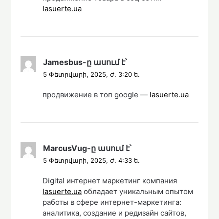
lasuerte.ua
Jamesbus
-ը
ասում է՝
5 Փետրվարի, 2025, ժ. 3:20 ե.
продвижение в топ google —
lasuerte.ua
MarcusVug
-ը
ասում է՝
5 Փետրվարի, 2025, ժ. 4:33 ե.
Digital интернет маркетинг компания
lasuerte.ua
обладает уникальным опытом
работы в сфере интернет-маркетинга:
аналитика, создание и редизайн сайтов,