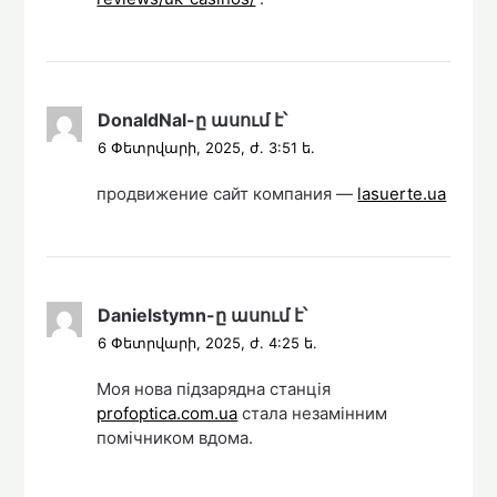
DonaldNal
-ը
ասում է՝
6 Փետրվարի, 2025, ժ. 3:51 ե.
продвижение сайт компания —
lasuerte.ua
Danielstymn
-ը
ասում է՝
6 Փետրվարի, 2025, ժ. 4:25 ե.
Моя нова підзарядна станція
profoptica.com.ua
стала незамінним
помічником вдома.