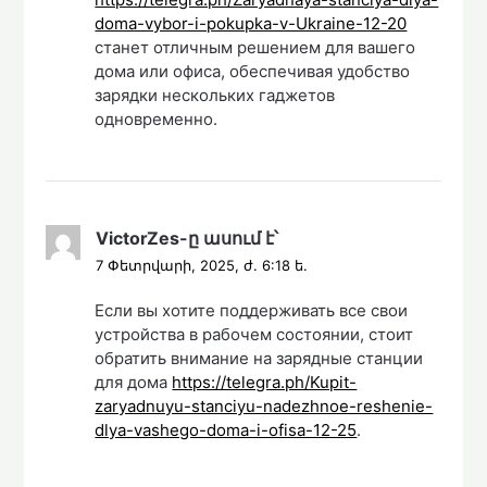
doma-vybor-i-pokupka-v-Ukraine-12-20
станет отличным решением для вашего
дома или офиса, обеспечивая удобство
зарядки нескольких гаджетов
одновременно.
VictorZes
-ը
ասում է՝
7 Փետրվարի, 2025, ժ. 6:18 ե.
Если вы хотите поддерживать все свои
устройства в рабочем состоянии, стоит
обратить внимание на зарядные станции
для дома
https://telegra.ph/Kupit-
zaryadnuyu-stanciyu-nadezhnoe-reshenie-
dlya-vashego-doma-i-ofisa-12-25
.