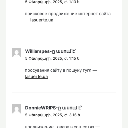
5 Փետրվարի, 2025, ժ. 1:13 ե.
поисковое продвижение интернет сайта
—
lasuerte.ua
Williampes
-ը
ասում է՝
5 Փետրվարի, 2025, ժ. 1:15 ե.
просування сайту в пошуку гугл —
lasuerte.ua
DonnieWRIPS
-ը
ասում է՝
5 Փետրվարի, 2025, ժ. 3:16 ե.
продвижение товара в соц сетях —