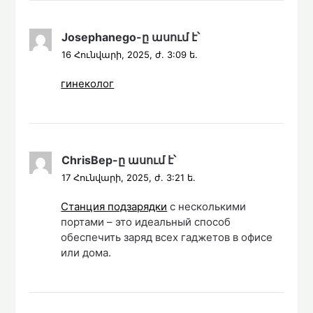
Josephanego
-ը
ասում է՝
16 Հունվարի, 2025, ժ. 3:09 ե.
гинеколог
ChrisBep
-ը
ասում է՝
17 Հունվարի, 2025, ժ. 3:21 ե.
Станция подзарядки
с несколькими
портами – это идеальный способ
обеспечить заряд всех гаджетов в офисе
или дома.