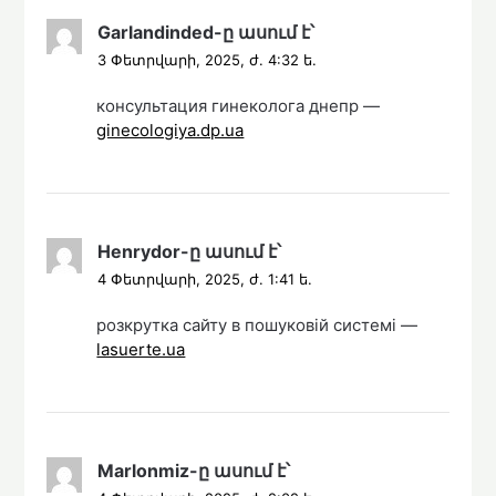
Garlandinded
-ը
ասում է՝
3 Փետրվարի, 2025, ժ. 4:32 ե.
консультация гинеколога днепр —
ginecologiya.dp.ua
Henrydor
-ը
ասում է՝
4 Փետրվարի, 2025, ժ. 1:41 ե.
розкрутка сайту в пошуковій системі —
lasuerte.ua
Marlonmiz
-ը
ասում է՝