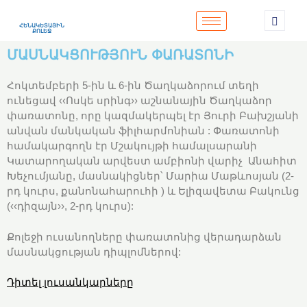
ՀԵՆԱԿԵՏԱՅԻՆ
ՔՈԼԵՋ
ՄԱՍՆԱԿՑՈՒԹՅՈՒՆ ՓԱՌԱՏՈՆԻ
Հոկտեմբերի 5-ին և 6-ին Ծաղկաձորում տեղի
ունեցավ ‹‹Ոսկե սրինգ›› աշնանային Ծաղկաձոր
փառատոնը, որը կազմակերպել էր Յուրի Բախշյանի
անվան մանկական ֆիլհարմոնիան : Փառատոնի
համակարգողն էր Մշակույթի համալսարանի
Կատարողական արվեստ ամբիոնի վարիչ Անահիտ
Խեչումյանը, մասնակիցներ՝ Մարիա Մաթևոսյան (2-
րդ կուրս, քանոնահարուհի ) և Ելիզավետա Բակունց
(‹‹դիզայն››, 2-րդ կուրս):
Քոլեջի ուսանողները փառատոնից վերադարձան
մասնակցության դիպլոմներով:
Դիտել լուսանկարները